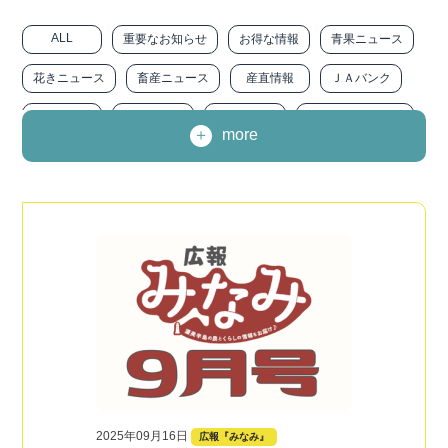
ALL
重要なお知らせ
お得な情報
青果ニュース
花きニュース
畜産ニュース
産直情報
ＪＡバンク
ＪＡ共済
ＪＡ－ＳＳ
農に生きる
みなみトピックス
more
職員インタビュー
広報『みなみ』
求人情報
ニュースリリース
その他
2025年09月16日
広報『みなみ』