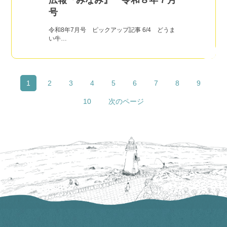
広報『みなみ』 令和８年７月
号
令和8年7月号 ピックアップ記事 6/4 どうま
い牛…
1
2
3
4
5
6
7
8
9
10
次のページ