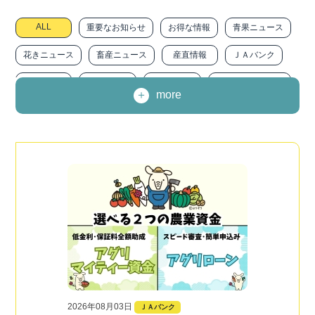
ALL
重要なお知らせ
お得な情報
青果ニュース
花きニュース
畜産ニュース
産直情報
ＪＡバンク
ＪＡ共済
ＪＡ－ＳＳ
農に生きる
みなみトピックス
more
職員インタビュー
広報『みなみ』
求人情報
ニュースリリース
その他
2026年08月03日
ＪＡバンク