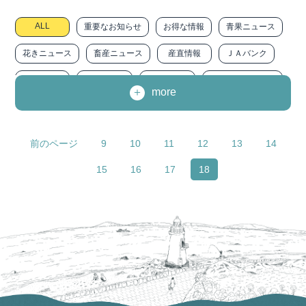
ALL
重要なお知らせ
お得な情報
青果ニュース
花きニュース
畜産ニュース
産直情報
ＪＡバンク
ＪＡ共済
ＪＡ－ＳＳ
農に生きる
みなみトピックス
more
職員インタビュー
広報『みなみ』
求人情報
ニュースリリース
その他
前のページ
9
10
11
12
13
14
15
16
17
18