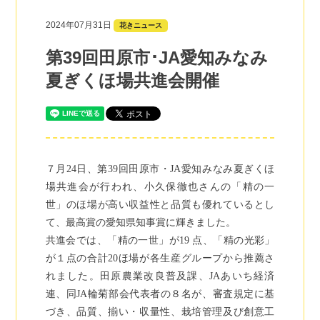
2024年07月31日
花きニュース
第39回田原市･JA愛知みなみ
夏ぎくほ場共進会開催
７月24日、第39回田原市・JA愛知みなみ夏ぎくほ
場共進会が行われ、小久保徹也さんの「精の一
世」のほ場が高い収益性と品質も優れているとし
て、最高賞の愛知県知事賞に輝きました。
共進会では、「精の一世」が19 点、「精の光彩」
が１点の合計20ほ場が各生産グループから推薦さ
れました。田原農業改良普及課、JAあいち経済
連、同JA輪菊部会代表者の８名が、審査規定に基
づき、品質、揃い・収量性、栽培管理及び創意工