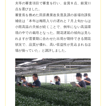
夫等の審査項目で審査を行い、金賞８点、銀賞11
点を選びました。
審査長を務めた田原農業改良普及課の坂場功課長
補佐は「本年は梅雨入りの遅れと７月上旬からは
小雨高温の天候が続くことで、例年にない高温環
境の中での栽培となった。開花遅延の傾向は見ら
れますが需要期に合わせた出荷が期待できる開花
状況で、品質が優れ、高い収益性が見込まれるほ
場が揃っていた」と講評しました。