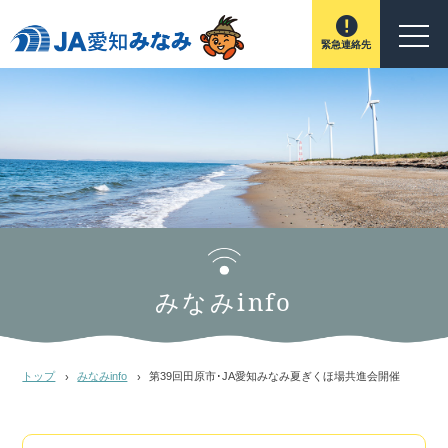
緊急連絡先
みなみinfo
トップ
みなみinfo
第39回田原市･JA愛知みなみ夏ぎくほ場共進会開催