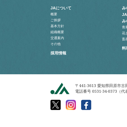
JAについて
み
概要
J
ご挨拶
み
基本方針
青
組織概要
花
交通案内
畜
その他
料
採用情報
〒441-3613
愛知県田原市古田
電話番号 0531-34-0373（