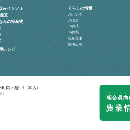
なみインフォ
くらしの情報
A産直
JAバンク
JA-SS
なみの特産物
JA共済
果
JA葬祭
き
資産管理
産
農地活用
理レシピ
町岡ノ越6-4（本店）
代表）