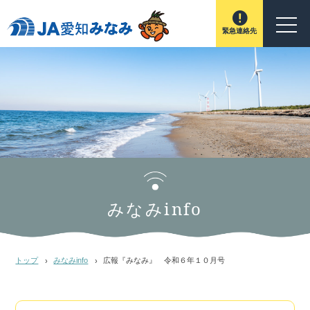
緊急連絡先
みなみinfo
トップ
みなみinfo
広報『みなみ』 令和６年１０月号