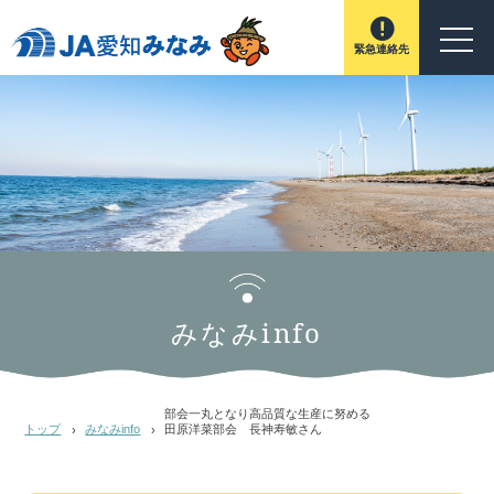
緊急連絡先
みなみinfo
部会一丸となり高品質な生産に努める
トップ
みなみinfo
田原洋菜部会 長神寿敏さん