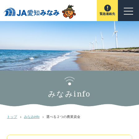
緊急連絡先
みなみinfo
トップ
みなみinfo
選べる２つの農業資金