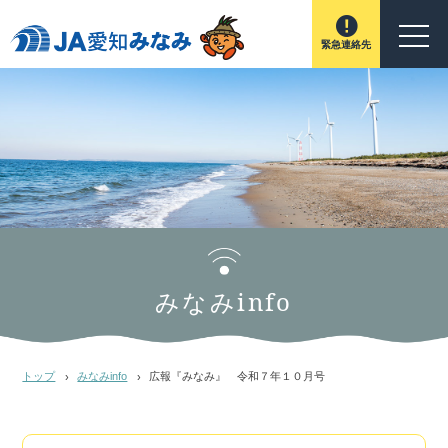
緊急連絡先
みなみinfo
トップ
みなみinfo
広報『みなみ』 令和７年１０月号