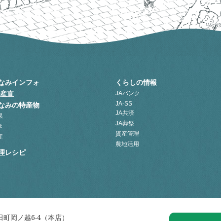
なみインフォ
くらしの情報
A産直
JAバンク
JA-SS
なみの特産物
JA共済
果
JA葬祭
き
資産管理
産
農地活用
理レシピ
町岡ノ越6-4（本店）