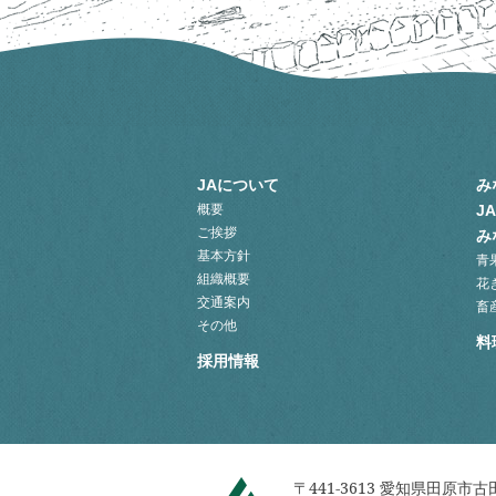
JAについて
み
概要
J
ご挨拶
み
基本方針
青
組織概要
花
交通案内
畜
その他
料
採用情報
〒441-3613
愛知県田原市古田