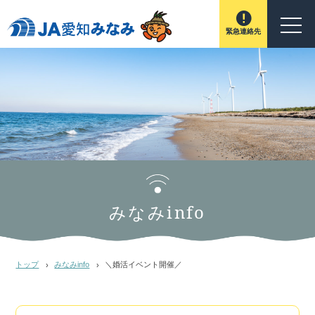
緊急連絡先
みなみinfo
トップ
みなみinfo
＼婚活イベント開催／