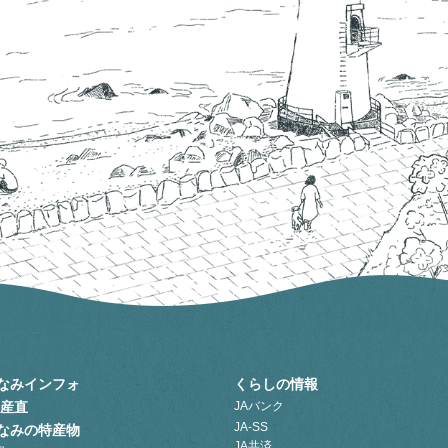
なみインフォ
くらしの情報
A産直
JAバンク
JA-SS
なみの特産物
JA共済