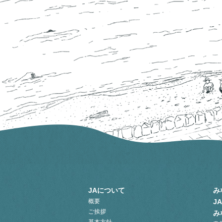
JAについて
み
概要
J
ご挨拶
み