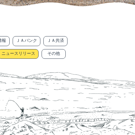
情報
ＪＡバンク
ＪＡ共済
ニュースリリース
その他