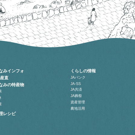
なみインフォ
くらしの情報
A産直
JAバンク
JA-SS
なみの特産物
JA共済
果
JA葬祭
き
資産管理
産
農地活用
理レシピ