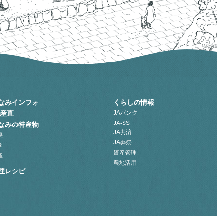
なみインフォ
くらしの情報
A産直
JAバンク
JA-SS
なみの特産物
JA共済
果
JA葬祭
き
資産管理
産
農地活用
理レシピ