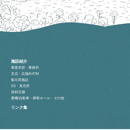
施設紹介
事業本部・事務所
支店・店舗外ATM
集出荷施設
SS・直売所
資材店舗
農機/自動車・葬祭ホール・その他
リンク集