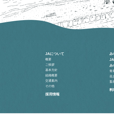
JAについて
み
概要
J
ご挨拶
み
基本方針
青
組織概要
花
交通案内
畜
その他
料
採用情報