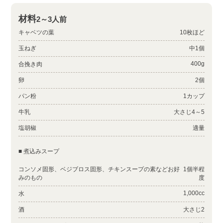
材料
2～3人前
キャベツの葉
10枚ほど
玉ねぎ
中1個
400g
合挽き肉
卵
2個
パン粉
1カップ
牛乳
大さじ4～5
塩胡椒
適量
■ 煮込みスープ
コンソメ固形、ベジブロス固形、チキンスープの素などお好
1個半程
みのもの
度
1,000cc
水
酒
大さじ2