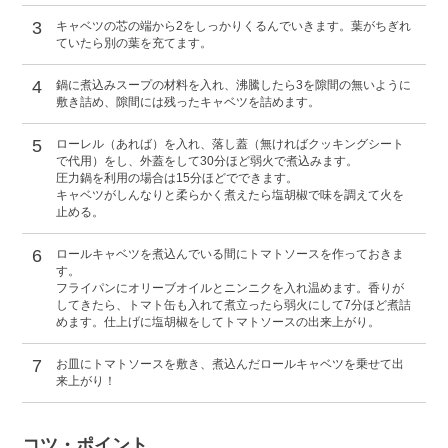
3
キャベツの芯の端から2をしっかりくるんでいきます。葉がちぎれ
ていたら別の葉を充てます。
4
鍋に煮込みスープの材料を入れ、沸騰したら3を隙間の無いように
敷き詰め、隙間には残ったキャベツを詰めます。
5
ローレル（あれば）を入れ、落し蓋（無ければクッキングシート
で代用）をし、外蓋をして30分ほど弱火で煮込みます。
圧力鍋を利用の場合は15分ほどでできます。
キャベツがしんなりと柔らかく煮えたら塩胡椒で味を調えて火を
止める。
6
ロールキャベツを煮込んでいる間にトマトソースを作っておきま
す。
フライパンにオリーブオイルとニンニクを入れ温めます。香りが
してきたら、トマト缶も入れて煮立ったら弱火にして7分ほど煮詰
めます。仕上げに塩胡椒をしてトマトソースの出来上がり。
7
お皿にトマトソースを敷き、煮込んだロールキャベツを乗せて出
来上がり！
コツ・ポイント