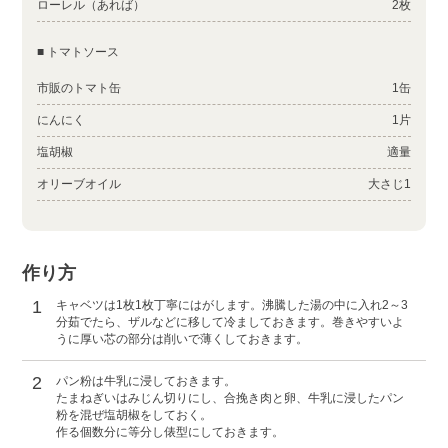
ローレル（あれば）
2枚
■ トマトソース
市販のトマト缶
1缶
にんにく
1片
塩胡椒
適量
オリーブオイル
大さじ1
作り方
1
キャベツは1枚1枚丁寧にはがします。沸騰した湯の中に入れ2～3
分茹でたら、ザルなどに移して冷ましておきます。巻きやすいよ
うに厚い芯の部分は削いで薄くしておきます。
2
パン粉は牛乳に浸しておきます。
たまねぎいはみじん切りにし、合挽き肉と卵、牛乳に浸したパン
粉を混ぜ塩胡椒をしておく。
作る個数分に等分し俵型にしておきます。