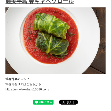
渥美半島 春キャベツロール
常春部会のレシピ
常春部会ＨＰはこちらから↓
https://www.tokoharu10586.com/