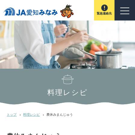
緊急連絡先
料理レシピ
トップ
料理レシピ
農休みまんじゅう