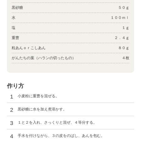
黒砂糖
５０ｇ
水
１００ｍｌ
塩
１ｇ
重曹
２．４ｇ
粒あんｏｒこしあん
８０ｇ
がんたちの葉（ハランの切ったもの）
４枚
作り方
1
小麦粉に重曹を混ぜる。
2
黒砂糖に水を加え煮溶かす。
3
１と２を入れ、さっくりと混ぜ、４等分する。
4
手水を付けながら、３の皮をのばし、あんを包む。