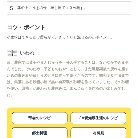
5
葉の上に４をのせ、蒸し器で１０分蒸す。
コツ・ポイント
小麦粉はできるだけ柔らかく、さっくりと混ぜるのがポイント。
いわれ
昔、農家では菓子やまんじゅうを十分入手することは、なかなかできませ
んでした。そのため、子どものおやつとして、また農繁期後の疲れを癒す
ための農休みや苗とりのときに作って食べたものです。昭和３０年頃まで
は、集落にある砂糖小屋で黒い自家製の砂糖を作っていました。その砂糖
を使い、田植えが終わった農休みに、まんじゅうを作るのが楽しみでし
た。
部会のレシピ
JA愛知厚生連のレシピ
郷土料理
材料別