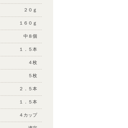
２０ｇ
１６０ｇ
中８個
１．５本
４枚
５枚
２．５本
１．５本
４カップ