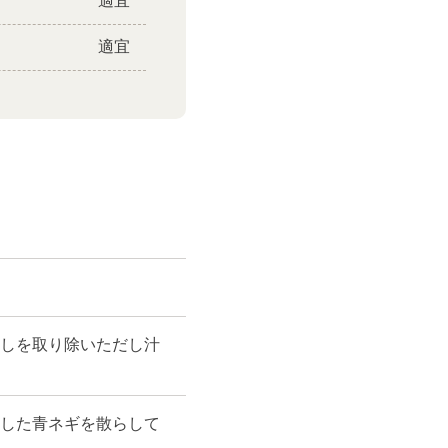
適宜
適宜
しを取り除いただし汁
した青ネギを散らして