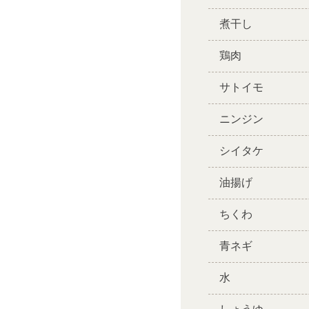
煮干し
鶏肉
サトイモ
ニンジン
シイタケ
油揚げ
ちくわ
青ネギ
水