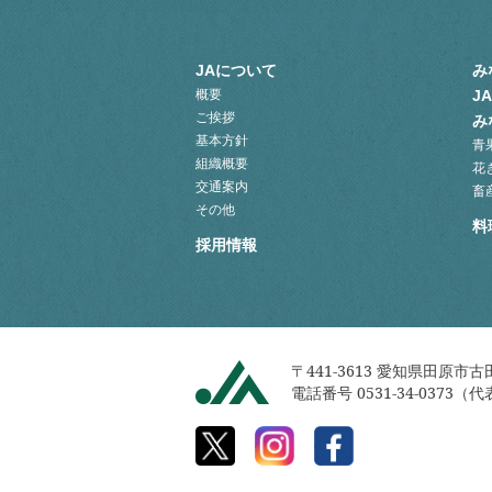
JAについて
み
概要
J
ご挨拶
み
基本方針
青
組織概要
花
交通案内
畜
その他
料
採用情報
〒441-3613
愛知県田原市古田
電話番号 0531-34-0373（