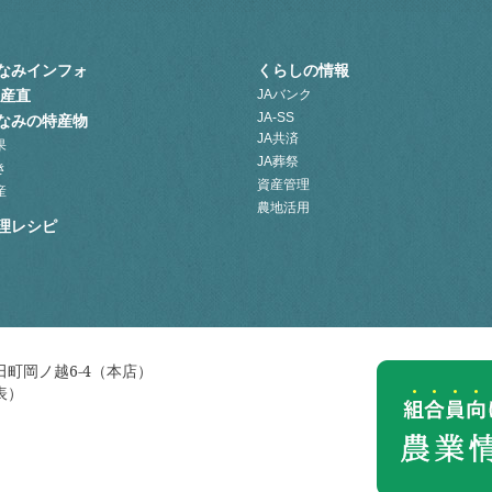
なみインフォ
くらしの情報
A産直
JAバンク
JA-SS
なみの特産物
JA共済
果
JA葬祭
き
資産管理
産
農地活用
理レシピ
町岡ノ越6-4（本店）
代表）