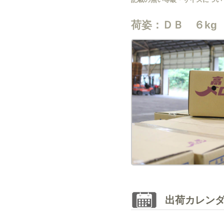
荷姿：ＤＢ ６kg
出荷カレン