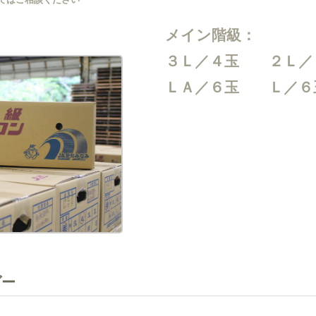
メイン階級：
３Ｌ／４玉 ２Ｌ／
ＬＡ／６玉 Ｌ／６
ダー