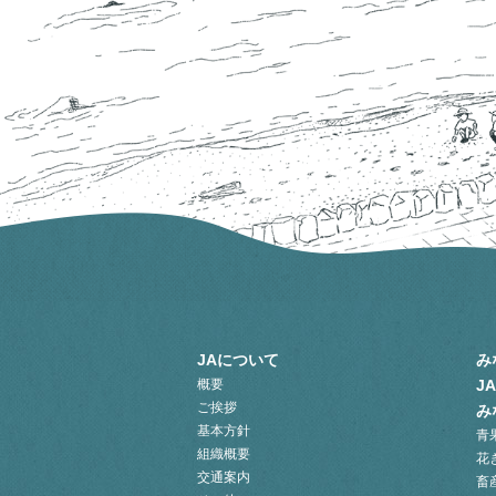
JAについて
み
概要
J
ご挨拶
み
基本方針
青
組織概要
花
交通案内
畜