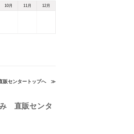
10
月
11
月
12
月
直販センタートップへ ≫
み 直販センタ