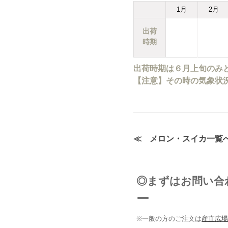
1
月
2
月
出荷
時期
出荷時期は６月上旬のみ
【注意】その時の気象状
≪ メロン・スイカ一覧
◎まずはお問い
ー
※一般の方のご注文は
産直広