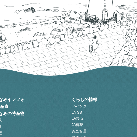
なみインフォ
くらしの情報
A産直
JAバンク
JA-SS
なみの特産物
JA共済
果
JA葬祭
き
資産管理
産