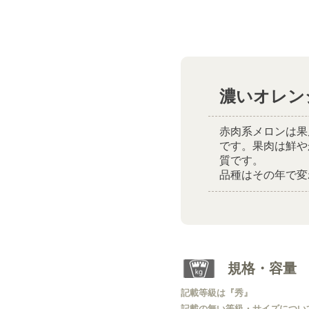
濃いオレン
赤肉系メロンは果
です。果肉は鮮や
質です。
品種はその年で変
規格・容量
記載等級は『秀』
記載の無い等級・サイズについ