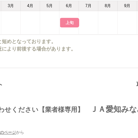
3
月
4
月
5
月
6
月
7
月
8
月
9
月
上旬
と短めとなっております。
況により前後する場合があります。
へ
ＪＡ愛知みな
合わせください【業者様専用】
場のページ
から