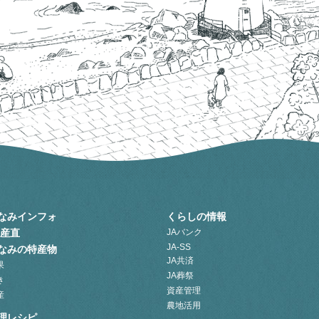
なみインフォ
くらしの情報
A産直
JAバンク
JA-SS
なみの特産物
JA共済
果
JA葬祭
き
資産管理
産
農地活用
理レシピ