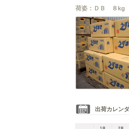
荷姿：ＤＢ ８kg
出荷カレン
1
月
2
月