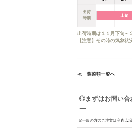
出荷
上旬
時期
出荷時期は１１月下旬～
【注意】その時の気象状
≪ 葉菜類一覧へ
◎まずはお問い
ー
※一般の方のご注文は
産直広