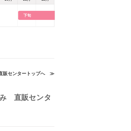
下旬
直販センタートップへ ≫
み 直販センタ