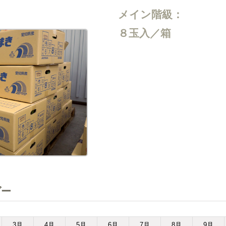
メイン階級：
８玉入／箱
ダー
3
月
4
月
5
月
6
月
7
月
8
月
9
月