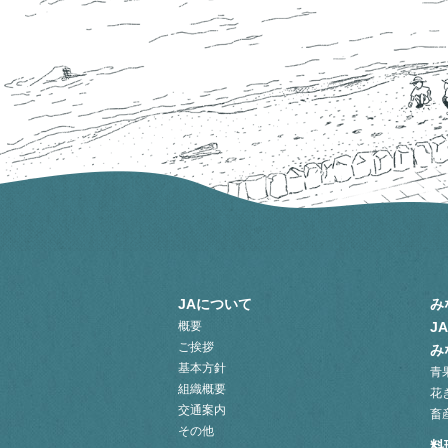
JAについて
み
概要
J
ご挨拶
み
基本方針
青
組織概要
花
交通案内
畜
その他
料