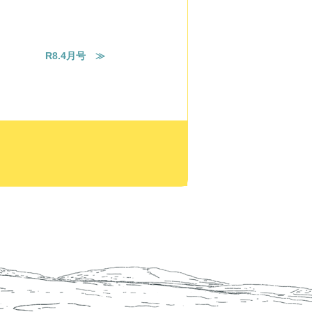
R8.4月号 ≫