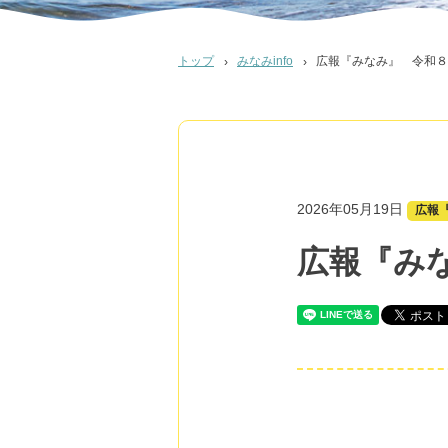
トップ
みなみinfo
広報『みなみ』 令和８
2026年05月19日
広報
広報『み