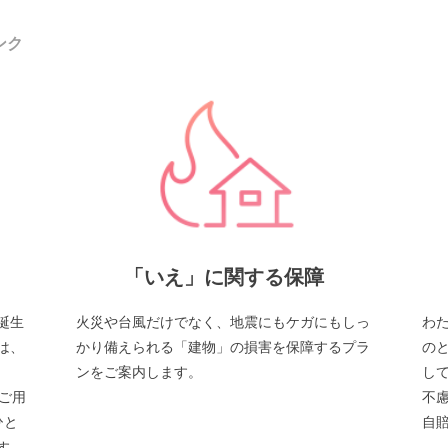
ンク
「いえ」に関する保障
誕生
火災や台風だけでなく、地震にもケガにもしっ
わ
は、
かり備えられる「建物」の損害を保障するプラ
の
ンをご案内します。
し
ご用
不慮
ひと
自
す。