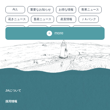
ALL
重要なお知らせ
お得な情報
青果ニュース
花きニュース
畜産ニュース
産直情報
ＪＡバンク
ＪＡ共済
ＪＡ－ＳＳ
農に生きる
みなみトピックス
more
職員インタビュー
広報『みなみ』
求人情報
ニュースリリース
その他
JAについて
採用情報