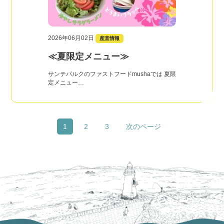
2026年06月02日
産直情報
≪夏限定メニュー≫
サンテパルクのファストフードmushaでは 夏限
定メニュー…
1
2
3
次のページ