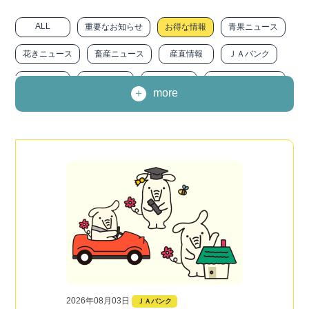
ALL
重要なお知らせ
お得な情報
青果ニュース
花きニュース
畜産ニュース
産直情報
ＪＡバンク
ＪＡ共済
ＪＡ－ＳＳ
農に生きる
みなみトピックス
more
職員インタビュー
広報『みなみ』
求人情報
ニュースリリース
その他
2026年08月03日
ＪＡバンク