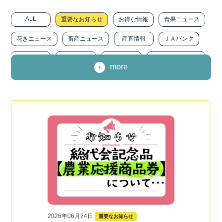
ALL
重要なお知らせ
お得な情報
青果ニュース
花きニュース
畜産ニュース
産直情報
ＪＡバンク
ＪＡ共済
ＪＡ－ＳＳ
農に生きる
みなみトピックス
more
職員インタビュー
広報『みなみ』
求人情報
ニュースリリース
その他
2026年06月24日
重要なお知らせ