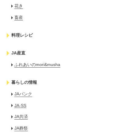
花き
畜産
料理レシピ
JA産直
ふれあいのmori&musha
暮らしの情報
JAバンク
JA-SS
JA共済
JA葬祭