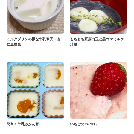
ミルクプリンの様な牛乳寒天（杏
もちもち豆腐白玉と黒ゴマミルク
仁豆腐風）
汁粉
簡単！牛乳みかん寒
いちごのババロア